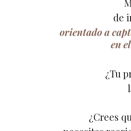
M
de 
orientado a capt
en e
¿Tu p
¿Crees qu