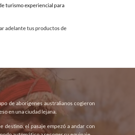
e turismo experiencial para
car adelante tus productos de
upo de aborígenes australianos cogieron
reso en una ciudad lejana.
de destino, el pasaje empezó a andar con
e modo automático a recoger su equipaje.