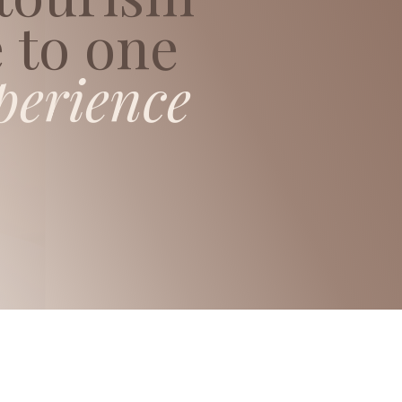
 to one
perience