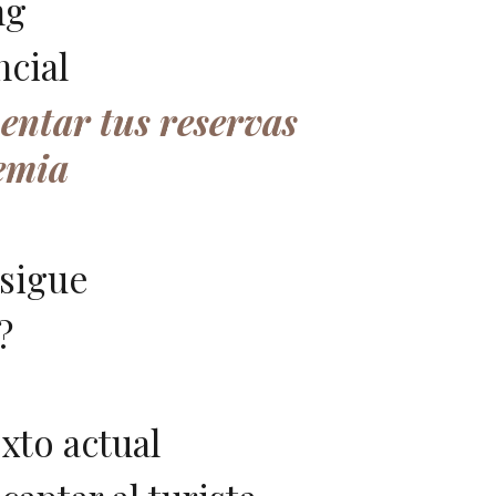
ng
cial
mentar tus reservas
demia
nsigue
?
xto actual