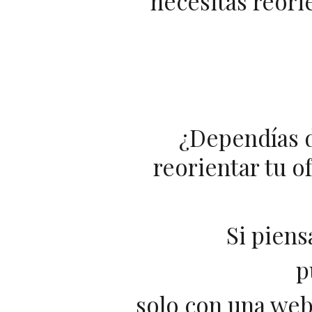
necesitas reorie
¿Dependías d
reorientar tu o
Si piens
p
solo con una web