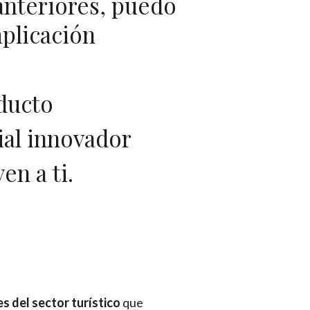
 anteriores, puedo
plicación
oducto
ial innovador
rven a ti.
s del sector turístico
que