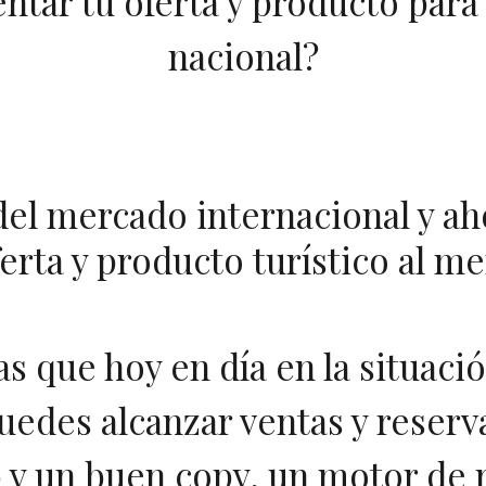
ntar tu oferta y producto para 
nacional?
el mercado internacional y ah
ferta y producto turístico al m
as que hoy en día en la situació
uedes alcanzar ventas y reserv
 y un buen copy, un motor de 