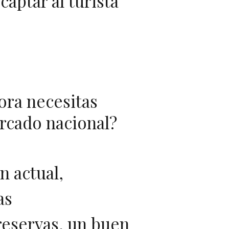
captar al turista
ora necesitas
ercado nacional?
n actual,
as
reservas, un buen