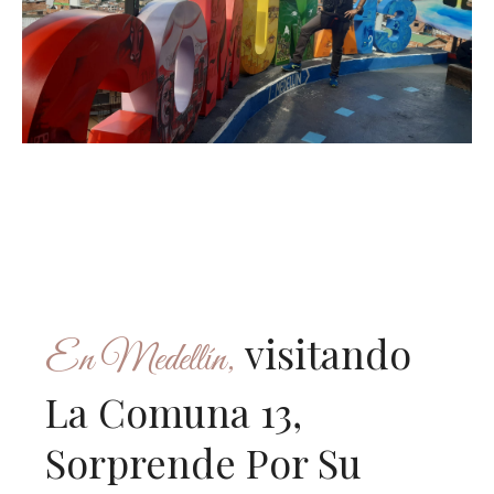
Colombia
Territoria
la bella
v
Isitando
En Medellín,
La Comuna 13,
Sorprende Por Su