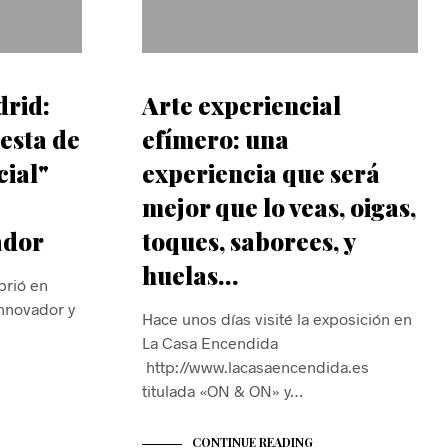
drid:
Arte experiencial
esta de
efímero: una
cial"
experiencia que será
mejor que lo veas, oigas,
ador
toques, saborees, y
huelas…
brió en
nnovador y
Hace unos días visité la exposición en
La Casa Encendida
http://www.lacasaencendida.es
titulada «ON & ON» y…
CONTINUE READING