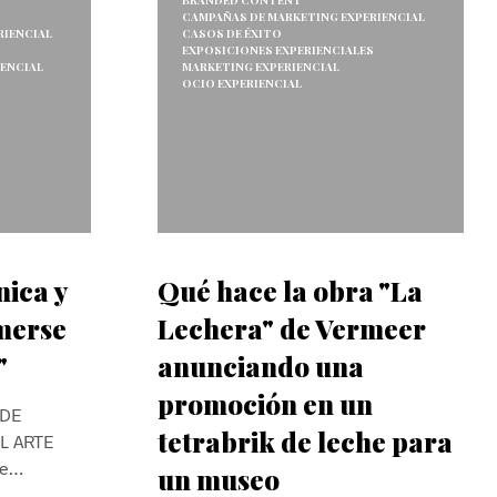
BRANDED CONTENT
CAMPAÑAS DE MARKETING EXPERIENCIAL
RIENCIAL
CASOS DE ÉXITO
EXPOSICIONES EXPERIENCIALES
IENCIAL
MARKETING EXPERIENCIAL
OCIO EXPERIENCIAL
S
nica y
Qué hace la obra "La
merse
Lechera" de Vermeer
"
anunciando una
promoción en un
 DE
tetrabrik de leche para
L ARTE
te…
un museo