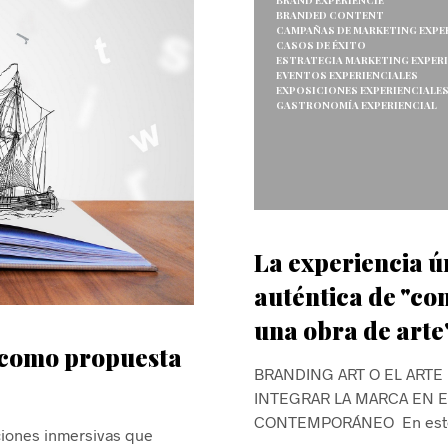
BRAND EXPERIENCIE
BRANDED CONTENT
CAMPAÑAS DE MARKETING EXPE
CASOS DE ÉXITO
ESTRATEGIA MARKETING EXPER
EVENTOS EXPERIENCIALES
EXPOSICIONES EXPERIENCIALE
GASTRONOMÍA EXPERIENCIAL
La experiencia ú
auténtica de "co
una obra de arte
 como propuesta
BRANDING ART O EL ARTE
INTEGRAR LA MARCA EN E
CONTEMPORÁNEO En es
iones inmersivas que