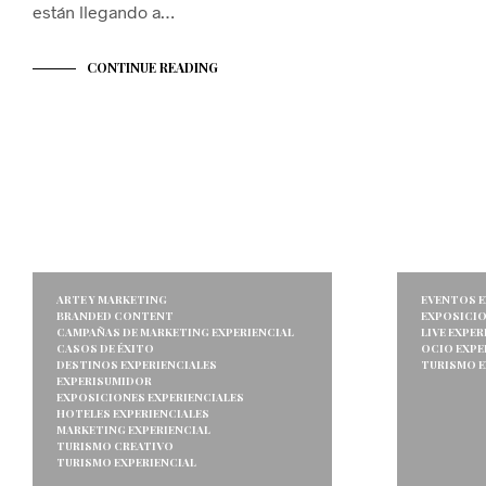
están llegando a…
CONTINUE READING
ARTE Y MARKETING
EVENTOS E
BRANDED CONTENT
EXPOSICIO
CAMPAÑAS DE MARKETING EXPERIENCIAL
LIVE EXPER
CASOS DE ÉXITO
OCIO EXPE
DESTINOS EXPERIENCIALES
TURISMO E
EXPERISUMIDOR
EXPOSICIONES EXPERIENCIALES
HOTELES EXPERIENCIALES
MARKETING EXPERIENCIAL
TURISMO CREATIVO
TURISMO EXPERIENCIAL