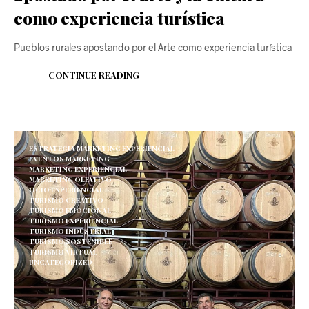
como experiencia turística
Pueblos rurales apostando por el Arte como experiencia turística
CONTINUE READING
ESTRATEGIA MARKETING EXPERIENCIAL
EVENTOS MARKETING
MARKETING EXPERIENCIAL
MARKETING OLFATIVO
OCIO EXPERIENCIAL
TURISMO CREATIVO
TURISMO EMOCIONAL
TURISMO EXPERIENCIAL
TURISMO INDUSTRIAL
TURISMO SOSTENIBLE
TURISMO VIRTUAL
UNCATEGORIZED