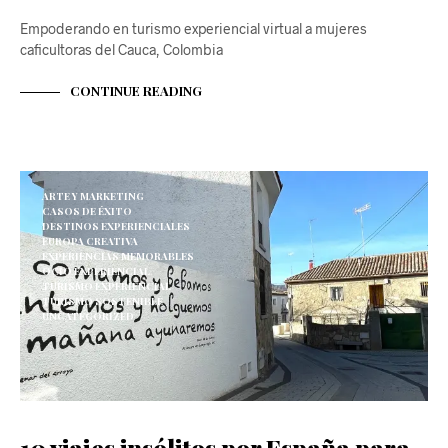
Empoderando en turismo experiencial virtual a mujeres
caficultoras del Cauca, Colombia
CONTINUE READING
ARTE Y MARKETING
CASOS DE ÉXITO
DESTINOS EXPERIENCIALES
EUROPA CREATIVA
EXPERIENCIAS MEMORABLES
OCIO EXPERIENCIAL
TURISMO EXPERIENCIAL
TURISMO SOSTENIBLE
UNCATEGORIZED
10 viajes insólitos por España para