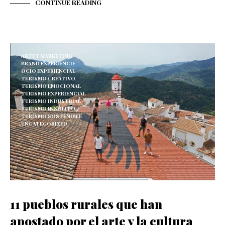
CONTINUE READING
ARTE Y MARKETING
BRAND EXPERIENCIE
OCIO EXPERIENCIAL
TURISMO CREATIVO
TURISMO EMOCIONAL
TURISMO EXPERIENCIAL
TURISMO INDUSTRIAL
TURISMO INSÓLITO
TURISMO SOSTENIBLE
UNCATEGORIZED
11 pueblos rurales que han
apostado por el arte y la cultura