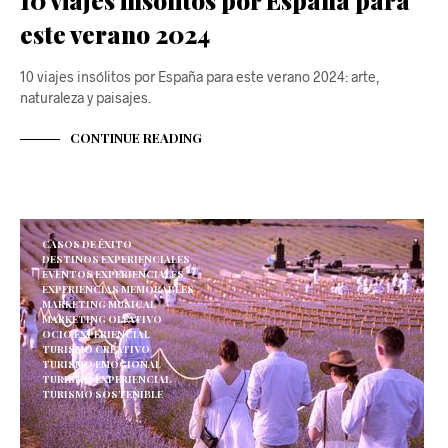
este verano 2024
10 viajes insólitos por España para este verano 2024: arte,
naturaleza y paisajes.
CONTINUE READING
CASOS DE ÉXITO
DESTINOS EXPERIENCIALES
EVENTOS EXPERIENCIALES
EXPERIENCIAS MEMORABLES
MARKETING MUSICAL
MARKETING OLFATIVO
OCIO EXPERIENCIAL
TURISMO CREATIVO
TURISMO EMOCIONAL
TURISMO EXPERIENCIAL
TURISMO SOSTENIBLE