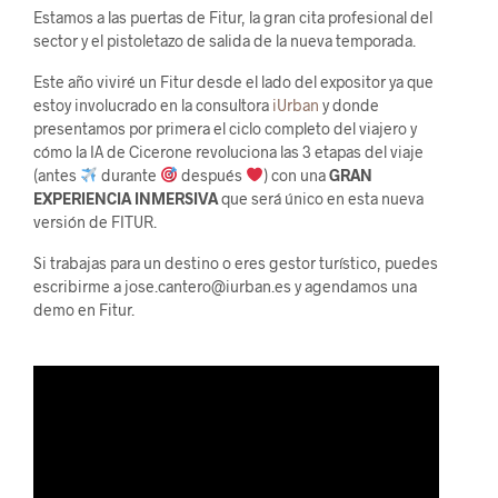
Estamos a las puertas de Fitur, la gran cita profesional del
sector y el pistoletazo de salida de la nueva temporada.
Este año viviré un Fitur desde el lado del expositor ya que
estoy involucrado en la consultora
iUrban
y donde
presentamos por primera el ciclo completo del viajero y
cómo la IA de Cicerone revoluciona las 3 etapas del viaje
(antes
durante
después
) con una
GRAN
EXPERIENCIA INMERSIVA
que será único en esta nueva
versión de FITUR.
Si trabajas para un destino o eres gestor turístico, puedes
escribirme a jose.cantero@iurban.es y agendamos una
demo en Fitur.