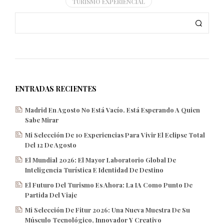
TURISMO EXPERIENCIAL
ENTRADAS RECIENTES
Madrid En Agosto No Está Vacío. Está Esperando A Quien
Sabe Mirar
Mi Selección De 10 Experiencias Para Vivir El Eclipse Total
Del 12 De Agosto
El Mundial 2026: El Mayor Laboratorio Global De
Inteligencia Turística E Identidad De Destino
El Futuro Del Turismo Es Ahora: La IA Como Punto De
Partida Del Viaje
Mi Selección De Fitur 2026: Una Nueva Muestra De Su
Músculo Tecnológico, Innovador Y Creativo