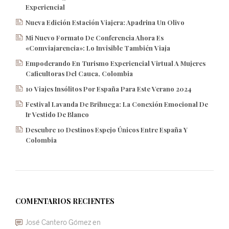
Experiencial
Nueva Edición Estación Viajera: Apadrina Un Olivo
Mi Nuevo Formato De Conferencia Ahora Es
«Comviajarencia»: Lo Invisible También Viaja
Empoderando En Turismo Experiencial Virtual A Mujeres
Caficultoras Del Cauca, Colombia
10 Viajes Insólitos Por España Para Este Verano 2024
Festival Lavanda De Brihuega: La Conexión Emocional De
Ir Vestido De Blanco
Descubre 10 Destinos Espejo Únicos Entre España Y
Colombia
COMENTARIOS RECIENTES
José Cantero Gómez
en