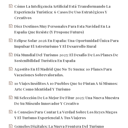
Cómo La Inteligencia Artificial Está Transformando La
Experiencia Turística: 6 Casos De Uso Estratégicos Y
Creativos
Diez Destinos Muy Personales Para Esta Navidad En La
España Que Resiste (y Propone Futuro)
Eclipse Solar 2026 En España: Una Oportunidad Única Para
Impulsar El Astroturismo Y El Desarrollo Rural
Día Mundial Del Turismo 2025: El Desafío De Los Planes De
Sostenibilidad Turística En España
Agostito En El Madrid Que No Te Suena: 10 Planes Para
Vacaciones Sobrevaloradas.
10 Viajes Insólitos A 10 Pueblos Que Se Pintan A Sí Mismos:
Arte Como Identidad Y Turismo
Mi Selección De Lo Mejor De Fitur 2025: Una Nueva Muestra
De Su Músculo Innovador Y Creativo
6 Consejos Para Contar La Verdad Sobre Los Reyes Magos
Y El Turismo Experiencial A Tus Viajeros
Gemelos Digitales: La Nueva Frontera Del Turismo