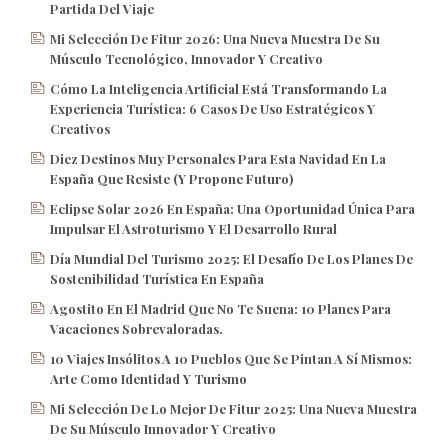
Partida Del Viaje
Mi Selección De Fitur 2026: Una Nueva Muestra De Su
Músculo Tecnológico, Innovador Y Creativo
Cómo La Inteligencia Artificial Está Transformando La
Experiencia Turística: 6 Casos De Uso Estratégicos Y
Creativos
Diez Destinos Muy Personales Para Esta Navidad En La
España Que Resiste (y Propone Futuro)
Eclipse Solar 2026 En España: Una Oportunidad Única Para
Impulsar El Astroturismo Y El Desarrollo Rural
Día Mundial Del Turismo 2025: El Desafío De Los Planes De
Sostenibilidad Turística En España
Agostito En El Madrid Que No Te Suena: 10 Planes Para
Vacaciones Sobrevaloradas.
10 Viajes Insólitos A 10 Pueblos Que Se Pintan A Sí Mismos:
Arte Como Identidad Y Turismo
Mi Selección De Lo Mejor De Fitur 2025: Una Nueva Muestra
De Su Músculo Innovador Y Creativo