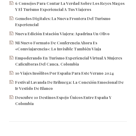
6 Consejos Para Contar La Verdad Sobre Los Reyes Magos
Y El Turismo Experiencial A Tus Viajeros
Gemelos Digitales: La Nueva Frontera Del Turismo
Experiencial
Nueva Edición Estación Viajera: Apadrina Un Olivo
Mi Nuevo Formato De Conferencia Ahora Es
«Comviajarencia»: Lo Invisible También Viaja
Empoderando En Turismo Experiencial Virtual A Mujeres
Caficultoras Del Cauca, Colombia
10 Viajes Insólitos Por España Para Este Verano 2024
Festival Lavanda De Brihuega: La Conexión Emocional De
Ir Vestido De Blanco
Descubre 10 Destinos Espejo Únicos Entre España Y
Colombia