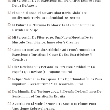
Mi Selección De 10 Experiencias Para Vivir El Eclipse Total
Del 12 De Agosto
El Mundial 2026: El Mayor Laboratorio Global De
Inteligencia Turística E Identidad De Destino
El Futuro Del Turismo Es Ahora: La IA Como Punto De
Partida Del Viaje
Mi Selección De Fitur 2026: Una Nueva Muestra De Su
Músculo Tecnológico, Innovador Y Creativo
Cómo La Inteligencia Artificial Está Transformando La
Experiencia Turística: 6 Casos De Uso Estratégicos Y
Creativos
Diez Destinos Muy Personales Para Esta Navidad En La
España Que Resiste (y Propone Futuro)
Eclipse Solar 2026 En España: Una Oportunidad Única Para
Impulsar El Astroturismo Y El Desarrollo Rural
Día Mundial Del Turismo 2025: El Desafío De Los Planes De
Sostenibilidad Turística En España
Agostito En El Madrid Que No Te Suena: 10 Planes Para
Vacaciones Sobrevaloradas.