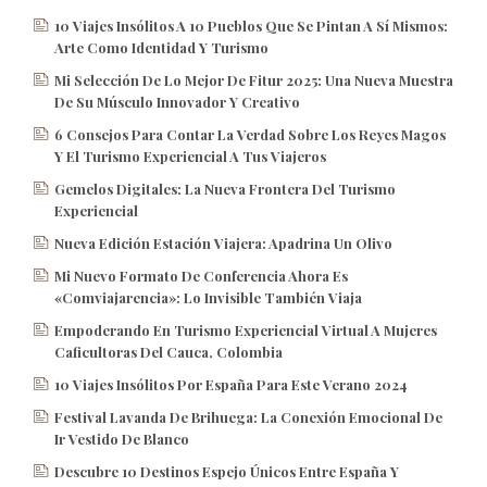
10 Viajes Insólitos A 10 Pueblos Que Se Pintan A Sí Mismos:
Arte Como Identidad Y Turismo
Mi Selección De Lo Mejor De Fitur 2025: Una Nueva Muestra
De Su Músculo Innovador Y Creativo
6 Consejos Para Contar La Verdad Sobre Los Reyes Magos
Y El Turismo Experiencial A Tus Viajeros
Gemelos Digitales: La Nueva Frontera Del Turismo
Experiencial
Nueva Edición Estación Viajera: Apadrina Un Olivo
Mi Nuevo Formato De Conferencia Ahora Es
«Comviajarencia»: Lo Invisible También Viaja
Empoderando En Turismo Experiencial Virtual A Mujeres
Caficultoras Del Cauca, Colombia
10 Viajes Insólitos Por España Para Este Verano 2024
Festival Lavanda De Brihuega: La Conexión Emocional De
Ir Vestido De Blanco
Descubre 10 Destinos Espejo Únicos Entre España Y