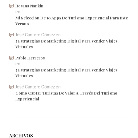
Rosana Nankin
en
Mi Selección De 10 Apps De Turismo Experiencial Para Este
Verano
José Cantero Gómez
en
5 Estrategias De Marketing Digital Para Vender Viajes
Virtuales
Pablo Herreros
en
5 Estrategias De Marketing Digital Para Vender Viajes
Virtuales
José Cantero Gómez
en
Cómo Captar Turistas De Valor A Través Del Turismo
Experiencial
ARCHIVOS