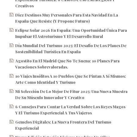
Creativos
Diez Destinos Muy Personales Para Esta Navidad En La
España Que Resiste (y Propone Futuro)
Eclipse Solar 2026 En España: Una Oportunidad Única Para
Impulsar El Astroturismo Y El Desarrollo Rural
Día Mundial Del Turismo 2025: El Desafío De Los Planes De
Sostenibilidad Turística En España
Agostito En El Madrid Que No Te Suena: 10 Planes Para
Vacaciones Sobrevaloradas.
10 Viajes Insólitos A 10 Pueblos Que Se Pintan A Sí Mismos:
Arte Como Identidad Y Turismo
Mi Selección De Lo Mejor De Fitur 2025: Una Nueva Muestra
De Su Músculo Innovador Y Creativo
6 Consejos Para Contar La Verdad Sobre Los Reyes Magos
Y El Turismo Experiencial A Tus Viajeros
Gemelos Digitales: La Nueva Frontera Del Turismo
Experiencial