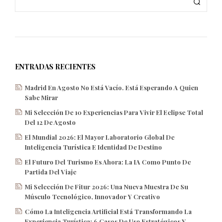
ENTRADAS RECIENTES
Madrid En Agosto No Está Vacío. Está Esperando A Quien
Sabe Mirar
Mi Selección De 10 Experiencias Para Vivir El Eclipse Total
Del 12 De Agosto
El Mundial 2026: El Mayor Laboratorio Global De
Inteligencia Turística E Identidad De Destino
El Futuro Del Turismo Es Ahora: La IA Como Punto De
Partida Del Viaje
Mi Selección De Fitur 2026: Una Nueva Muestra De Su
Músculo Tecnológico, Innovador Y Creativo
Cómo La Inteligencia Artificial Está Transformando La
Experiencia Turística: 6 Casos De Uso Estratégicos Y