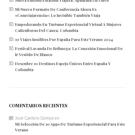
Nueva Edición Estación Viajera: Apadrina Un Olivo
Mi Nuevo Formato De Conferencia Ahora Es
«Comviajarencia»: Lo Invisible También Viaja
Empoderando En Turismo Experiencial Virtual A Mujeres
Caficultoras Del Cauca, Colombia
10 Viajes Insólitos Por España Para Este Verano 2024
Festival Lavanda De Brihuega: La Conexión Emocional De
Ir Vestido De Blanco
Descubre 10 Destinos Espejo Únicos Entre España Y
Colombia
COMENTARIOS RECIENTES
José Cantero Gómez
en
Mi Selección De 10 Apps De Turismo Experiencial Para Este
Verano