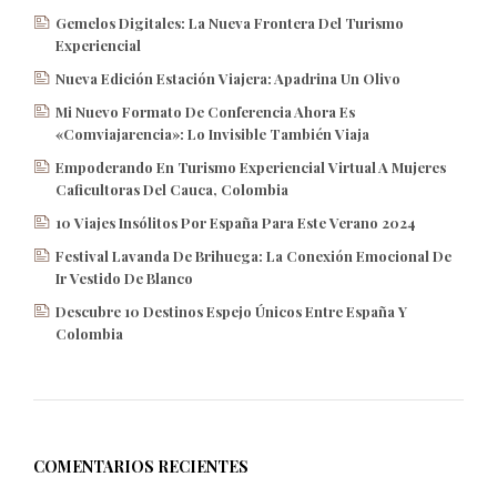
Gemelos Digitales: La Nueva Frontera Del Turismo
Experiencial
Nueva Edición Estación Viajera: Apadrina Un Olivo
Mi Nuevo Formato De Conferencia Ahora Es
«Comviajarencia»: Lo Invisible También Viaja
Empoderando En Turismo Experiencial Virtual A Mujeres
Caficultoras Del Cauca, Colombia
10 Viajes Insólitos Por España Para Este Verano 2024
Festival Lavanda De Brihuega: La Conexión Emocional De
Ir Vestido De Blanco
Descubre 10 Destinos Espejo Únicos Entre España Y
Colombia
COMENTARIOS RECIENTES