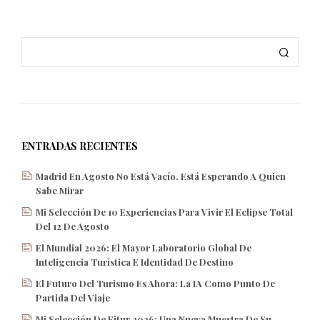
ENTRADAS RECIENTES
Madrid En Agosto No Está Vacío. Está Esperando A Quien
Sabe Mirar
Mi Selección De 10 Experiencias Para Vivir El Eclipse Total
Del 12 De Agosto
El Mundial 2026: El Mayor Laboratorio Global De
Inteligencia Turística E Identidad De Destino
El Futuro Del Turismo Es Ahora: La IA Como Punto De
Partida Del Viaje
Mi Selección De Fitur 2026: Una Nueva Muestra De Su