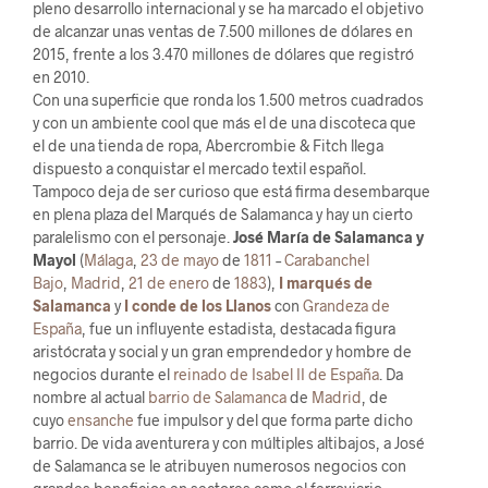
pleno desarrollo internacional y se ha marcado el objetivo
de alcanzar unas ventas de 7.500 millones de dólares en
2015, frente a los 3.470 millones de dólares que registró
en 2010.
Con una superficie que ronda los 1.500 metros cuadrados
y con un ambiente cool que más el de una discoteca que
el de una tienda de ropa, Abercrombie & Fitch llega
dispuesto a conquistar el mercado textil español.
Tampoco deja de ser curioso que está firma desembarque
en plena plaza del Marqués de Salamanca y hay un cierto
paralelismo con el personaje.
José María de Salamanca y
Mayol
(
Málaga
,
23 de mayo
de
1811
–
Carabanchel
Bajo
,
Madrid
,
21 de enero
de
1883
),
I marqués de
Salamanca
y
I conde de los Llanos
con
Grandeza de
España
, fue un influyente estadista, destacada figura
aristócrata y social y un gran emprendedor y hombre de
negocios durante el
reinado de Isabel II de España
. Da
nombre al actual
barrio de Salamanca
de
Madrid
, de
cuyo
ensanche
fue impulsor y del que forma parte dicho
barrio. De vida aventurera y con múltiples altibajos, a José
de Salamanca se le atribuyen numerosos negocios con