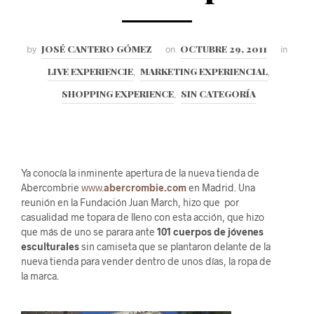
JOSÉ CANTERO GÓMEZ
OCTUBRE 29, 2011
by
on
in
LIVE EXPERIENCIE
MARKETING EXPERIENCIAL
,
,
SHOPPING EXPERIENCE
SIN CATEGORÍA
,
Ya conocía la inminente apertura de la nueva tienda de
Abercombrie
www.
abercrombie.com
en Madrid. Una
reunión en la Fundación Juan March, hizo que por
casualidad me topara de lleno con esta acción, que hizo
que más de uno se parara ante
101 cuerpos de jóvenes
esculturales
sin camiseta que se plantaron delante de la
nueva tienda para vender dentro de unos días, la ropa de
la marca.