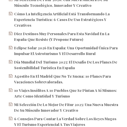
Músculo Tecnológico, Innovador Y Creativo
Cómo La Inteligencia Artificial Está Transformando La
Experiencia Turística: 6 Casos De Uso Estratégicos Y
Creativos
Diez Destinos Muy Personales Para Esta Navidad En La
España Que Resiste (y Propone Futuro)
Eclipse Solar 2026 En España: Una Oportunidad Única Para
Impulsar El Astroturismo Y El Desarrollo Rural
Día Mundial Del Turismo 2025: El Desafío De Los Planes De
Sostenibilidad Turística En España
Agostito En El Madrid Que No Te Suena: 10 Planes Para
Vacaciones Sobrevaloradas.
10 Viajes Insólitos A 10 Pueblos Que Se Pintan A Sí Mismos:
Arte Como Identidad Y Turismo
Mi Selección De Lo Mejor De Fitur 2025: Una Nueva Muestra
De Su Músculo Innovador Y Creativo
6 Consejos Para Contar La Verdad Sobre Los Reyes Magos
Y El Turismo Experiencial A Tus Viajeros