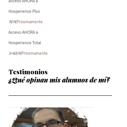
Acceso AHORA a
Hosperience Plus
767€
Próximamente
Acceso AHORA a
Hosperience Total
3×687€
Próximamente
Testimonios
¿Qué opinan mis alumnos de mí?