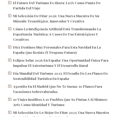
El Futuro Del Turismo Es Ahora: La IA Como Punto De
Partida Del Viaje
Mi Selección De Fitur 2026: Una Nueva Muestra De Su
Músculo Tecnológico, Innovador Y Creativo
Cómo La Inteligencia Artificial Está Transformando La
Experiencia Turística: 6 Casos De Uso Estratégicos Y
Creativos
Diez Destinos Muy Personales Para Esta Navidad En La
España Que Resiste (y Propone Futuro)
Eclipse Solar 2026 En España: Una Oportunidad Única Para
Impulsar El Astroturismo Y El Desarrollo Rural
Día Mundial Del Turismo 2025: El Desafío De Los Planes De
Sostenibilidad Turística En España
Agostito En El Madrid Que No Te Suena: 10 Planes Para
Vacaciones Sobrevaloradas.
10 Viajes Insólitos A 10 Pueblos Que Se Pintan A Sí Mismos:
Arte Como Identidad Y Turismo
Mi Selección De Lo Mejor De Fitur 2025: Una Nueva Muestra