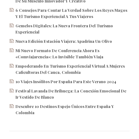
De Su Músculo Innovador Y Creativo
6 Consejos Para Contar La Verdad Sobre Los Reyes Magos
Y El Turismo Experiencial A Tus Viajeros
Gemelos Digitales: La Nueva Frontera Del Turismo
Experiencial
Nueva Edición Estación Viajera: Apadrina Un Olivo
Mi Nuevo Formato De Conferencia Ahora Es
«Comviajarencia»: Lo Invisible También Viaja
Empoderando En Turismo Experiencial Virtual A Mujeres
Caficultoras Del Cauca, Colombia
10 Viajes Insólitos Por España Para Este Verano 2024
Festival Lavanda De Brihuega: La Conexión Emocional De
Ir Vestido De Blanco
Descubre 10 Destinos Espejo Únicos Entre España Y
Colombia