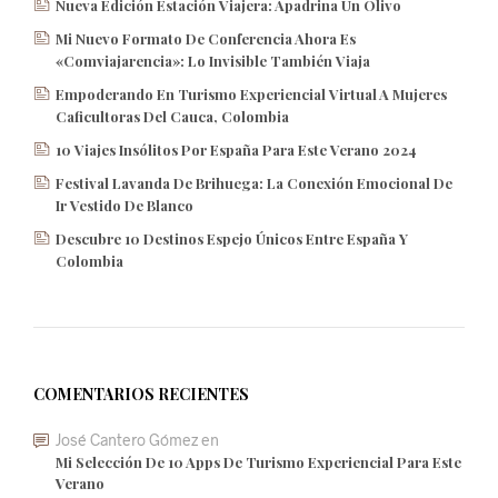
Nueva Edición Estación Viajera: Apadrina Un Olivo
Mi Nuevo Formato De Conferencia Ahora Es
«Comviajarencia»: Lo Invisible También Viaja
Empoderando En Turismo Experiencial Virtual A Mujeres
Caficultoras Del Cauca, Colombia
10 Viajes Insólitos Por España Para Este Verano 2024
Festival Lavanda De Brihuega: La Conexión Emocional De
Ir Vestido De Blanco
Descubre 10 Destinos Espejo Únicos Entre España Y
Colombia
COMENTARIOS RECIENTES
José Cantero Gómez
en
Mi Selección De 10 Apps De Turismo Experiencial Para Este
Verano