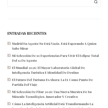
ENTRADAS RECIENTES
Madrid En Agosto No Está Vacío. Está Esperando A Quien
Sabe Mirar
Mi Selección De 10 Experiencias Para Vivir El Eclipse Total
Del 12 De Agosto
El Mundial 2026: El Mayor Laboratorio Global De
Inteligencia Turística E Identidad De Destino
El Futuro Del Turismo Es Ahora: La IA Como Punto De
Partida Del Viaje
Mi Selección De Fitur 2026: Una Nueva Muestra De Su
Músculo Tecnológico, Innovador Y Creativo
Cómo La Inteligencia Artificial Está Transformando La