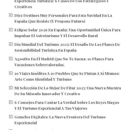
Experiencia Turística: 6 Casos De Uso Estratégicos Y
Creativos
Diez Destinos Muy Personales Para Esta Navidad En La
España Que Resiste (y Propone Futuro)
Eclipse Solar 2026 En España: Una Oportunidad Única Para
Impulsar El Astroturismo Y El Desarrollo Rural
Día Mundial Del Turismo 2025: El Desafío De Los Planes De
Sostenibilidad Turística En España
Agostito En El Madrid Que No Te Suena: 10 Planes Para
Vacaciones Sobrevaloradas.
10 Viajes Insólitos A 10 Pueblos Que Se Pintan A Sí Mismos:
Arte Como Identidad Y Turismo
Mi Selección De Lo Mejor De Fitur 2025: Una Nueva Muestra
De Su Músculo Innovador Y Creativo
6 Consejos Para Contar La Verdad Sobre Los Reyes Magos
Y El Turismo Experiencial A Tus Viajeros
Gemelos Digitales: La Nueva Frontera Del Turismo
Experiencial