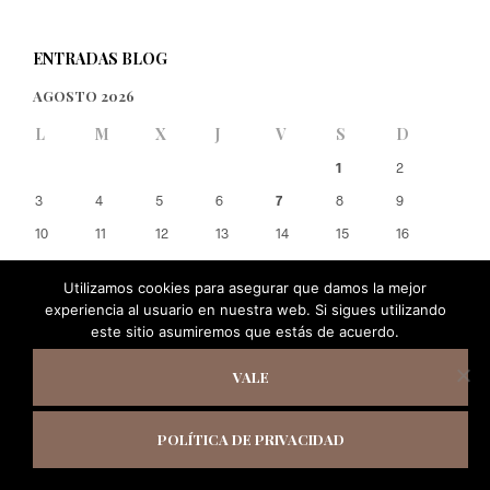
ENTRADAS BLOG
AGOSTO 2026
L
M
X
J
V
S
D
1
2
3
4
5
6
7
8
9
10
11
12
13
14
15
16
17
18
19
20
21
22
23
Utilizamos cookies para asegurar que damos la mejor
24
25
26
27
28
29
30
experiencia al usuario en nuestra web. Si sigues utilizando
31
este sitio asumiremos que estás de acuerdo.
« Jun
VALE
POLÍTICA DE PRIVACIDAD