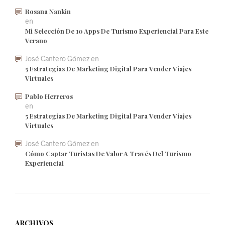
Rosana Nankin
en
Mi Selección De 10 Apps De Turismo Experiencial Para Este
Verano
José Cantero Gómez
en
5 Estrategias De Marketing Digital Para Vender Viajes
Virtuales
Pablo Herreros
en
5 Estrategias De Marketing Digital Para Vender Viajes
Virtuales
José Cantero Gómez
en
Cómo Captar Turistas De Valor A Través Del Turismo
Experiencial
ARCHIVOS